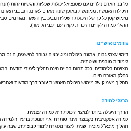
כל בני האדם נולדים עם פוטנציאל יכולות שכליות ורגשיות זהות (הנחה
היכולת האנושית ממומשת באופן שונה מאדם לאדם. רוב בני האדם מנצלים אחוז ק
מימוש קטן כל כך של היכולת השכלית נובע, בין השאר, מגורמים סביב
הרגלי למידה לקויים והיכרות לקויה עם תכני הלימוד).
גורמים אישיים
דימוי עצמי גבוה, אמונה ביכולת ומוטיבציה גבוהה להישגים, הינם 
לימודית מובנית ושיטתית.
מצוינות בלימודים ובכל תחום בחיים הינה תהליך לימודי תודעתי המת
כחלק מאורח חיים.
תהליך מעמיק של מימוש היכולת האנושית עובר דרך מודעות ואחריו
הרגלי למידה
הדרך היעילה ביותר למיצוי היכולת היא למידה עצמית.
למידה אפקטיבית בקבוצה אינה סותרת ואף תומכת ברעיון הלמידה 
תהליך מיכא"ל מוכיח, שניתן ליצור מסגרת לימוד קבוצתית, שבה עי