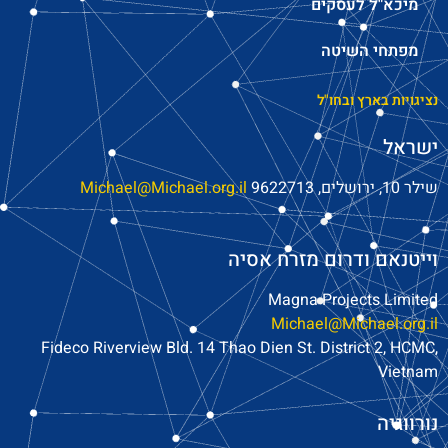
מיכא"ל לעסקים
מפתחי השיטה
נציגויות בארץ ובחו"ל
ישראל
שילר 10, י
רושלים, 9622713
Michael@Michael.org.il
וייטנאם ודרום מזרח אסיה
Magna Projects Limited
Michael@Michael.org.il
Fideco Riverview Bld. 14 Thao Dien St. District 2, HCMC,
Vietnam
נורווגיה